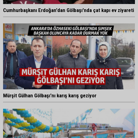
Cumhurbaşkanı Erdoğan'dan Gölbaşı'nda çat kapı ev ziyareti
Mürşit Gülhan Gölbaşı'nı karış karış geziyor