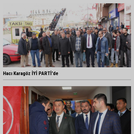
Hacı Karagöz İYİ PARTİ'de