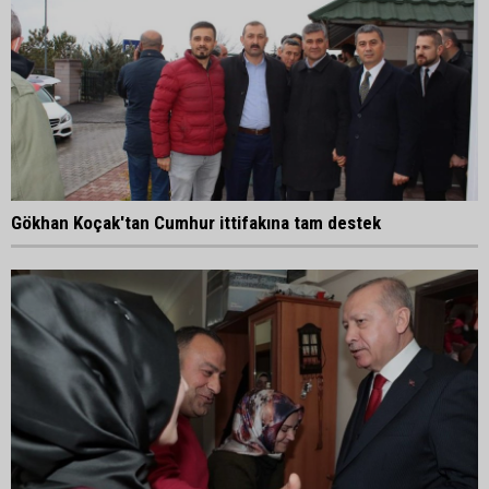
Gökhan Koçak'tan Cumhur ittifakına tam destek