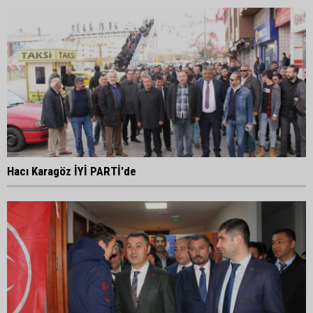
Hacı Karagöz İYİ PARTİ'de