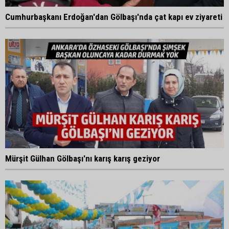
Cumhurbaşkanı Erdoğan'dan Gölbaşı'nda çat kapı ev ziyareti
Mürşit Gülhan Gölbaşı'nı karış karış geziyor