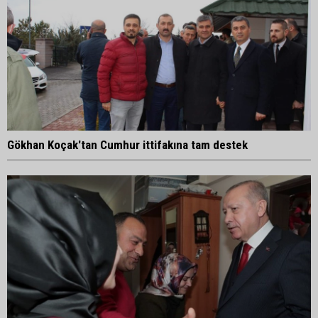
Gökhan Koçak'tan Cumhur ittifakına tam destek