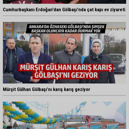
Cumhurbaşkanı Erdoğan'dan Gölbaşı'nda çat kapı ev ziyareti
Mürşit Gülhan Gölbaşı'nı karış karış geziyor