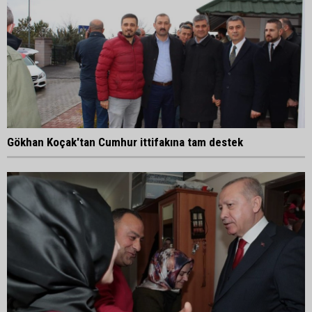
Gökhan Koçak'tan Cumhur ittifakına tam destek