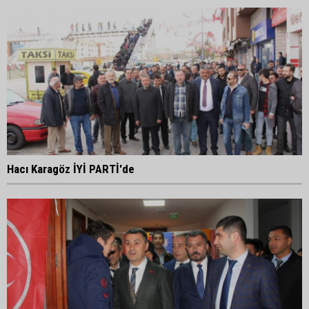
Hacı Karagöz İYİ PARTİ'de