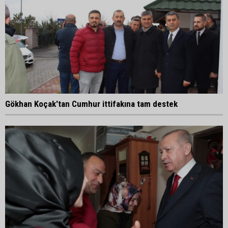
Gökhan Koçak'tan Cumhur ittifakına tam destek