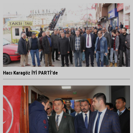
Hacı Karagöz İYİ PARTİ'de