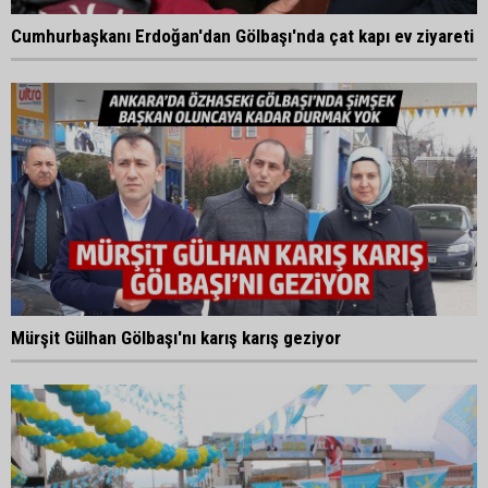
Cumhurbaşkanı Erdoğan'dan Gölbaşı'nda çat kapı ev ziyareti
Mürşit Gülhan Gölbaşı'nı karış karış geziyor