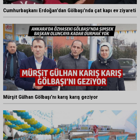
Cumhurbaşkanı Erdoğan'dan Gölbaşı'nda çat kapı ev ziyareti
Mürşit Gülhan Gölbaşı'nı karış karış geziyor