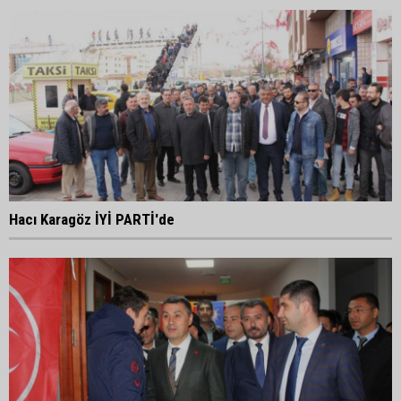
Hacı Karagöz İYİ PARTİ'de