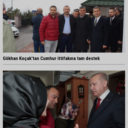
Gökhan Koçak'tan Cumhur ittifakına tam destek