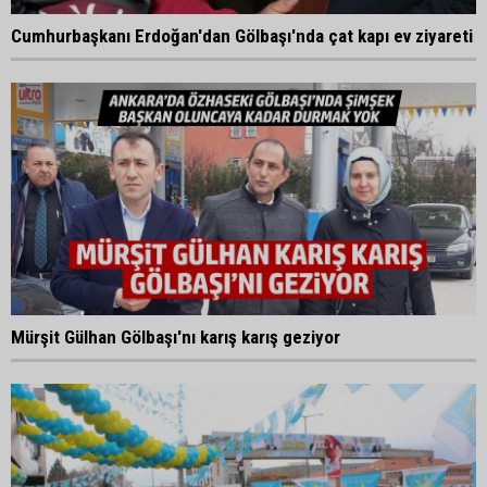
Cumhurbaşkanı Erdoğan'dan Gölbaşı'nda çat kapı ev ziyareti
Mürşit Gülhan Gölbaşı'nı karış karış geziyor