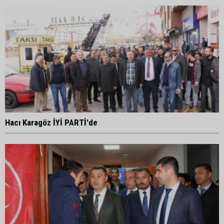
Hacı Karagöz İYİ PARTİ'de