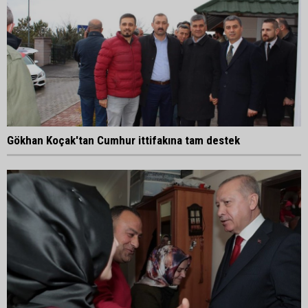
Gökhan Koçak'tan Cumhur ittifakına tam destek