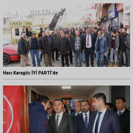
Hacı Karagöz İYİ PARTİ'de