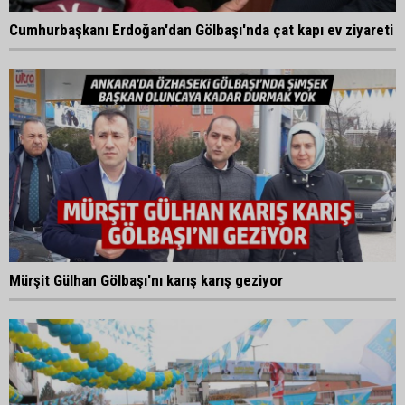
Cumhurbaşkanı Erdoğan'dan Gölbaşı'nda çat kapı ev ziyareti
Mürşit Gülhan Gölbaşı'nı karış karış geziyor