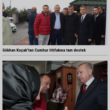
Gökhan Koçak'tan Cumhur ittifakına tam destek