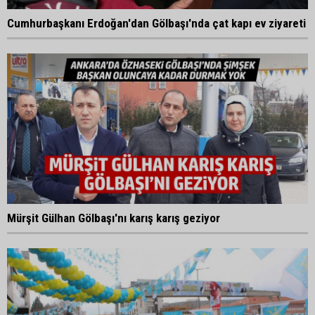
Cumhurbaşkanı Erdoğan'dan Gölbaşı'nda çat kapı ev ziyareti
Mürşit Gülhan Gölbaşı'nı karış karış geziyor