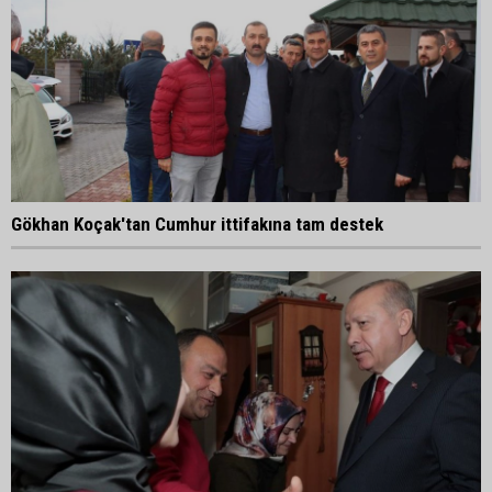
Gökhan Koçak'tan Cumhur ittifakına tam destek