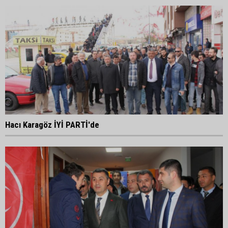
Hacı Karagöz İYİ PARTİ'de