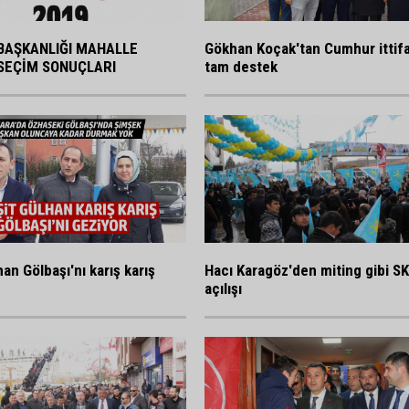
BAŞKANLIĞI MAHALLE
Gökhan Koçak'tan Cumhur ittif
SEÇİM SONUÇLARI
tam destek
an Gölbaşı'nı karış karış
Hacı Karagöz'den miting gibi S
açılışı