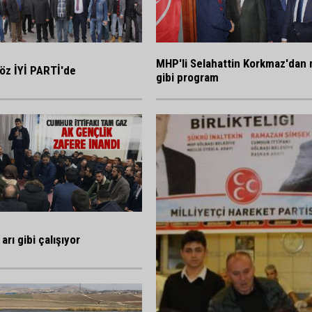
MHP'li Selahattin Korkmaz'dan 
öz İYİ PARTİ'de
gibi program
arı gibi çalışıyor