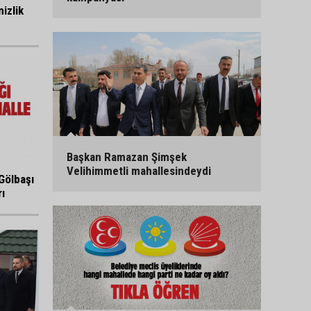
izlik
Başkan Ramazan Şimşek
Velihimmetli mahallesindeydi
Gölbaşı
ı