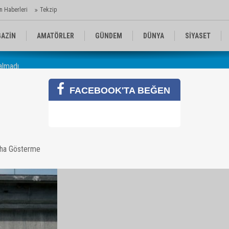
n Haberleri
Tekzip
AZİN
AMATÖRLER
GÜNDEM
DÜNYA
SİYASET
almadı
EN KOMİKLER
MEDYA
TEKNOLOJİ
FACEBOOK'TA BEĞEN
adı
aha Gösterme