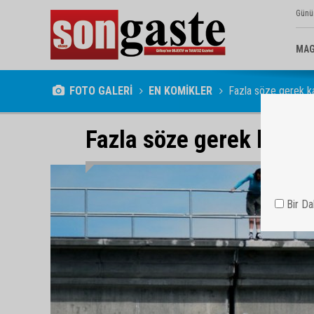
Günü
MAG
FOTO GALERİ
EN KOMİKLER
Fazla söze gerek k
Fazla söze gerek kalm
Bir D