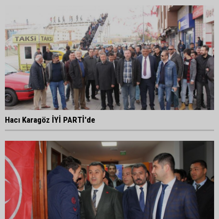
Hacı Karagöz İYİ PARTİ'de