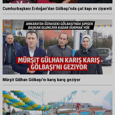
Cumhurbaşkanı Erdoğan'dan Gölbaşı'nda çat kapı ev ziyareti
Mürşit Gülhan Gölbaşı'nı karış karış geziyor