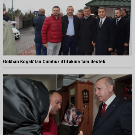
Gökhan Koçak'tan Cumhur ittifakına tam destek