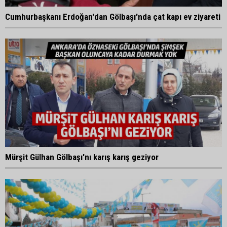
Cumhurbaşkanı Erdoğan'dan Gölbaşı'nda çat kapı ev ziyareti
Mürşit Gülhan Gölbaşı'nı karış karış geziyor