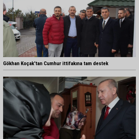
Gökhan Koçak'tan Cumhur ittifakına tam destek