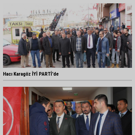
Hacı Karagöz İYİ PARTİ'de