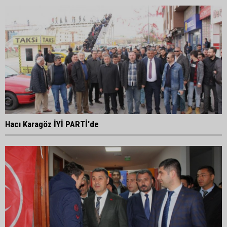
Hacı Karagöz İYİ PARTİ'de