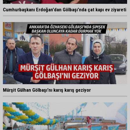
Cumhurbaşkanı Erdoğan'dan Gölbaşı'nda çat kapı ev ziyareti
Mürşit Gülhan Gölbaşı'nı karış karış geziyor