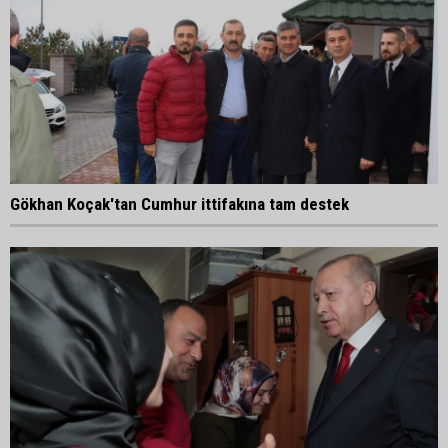
Gökhan Koçak'tan Cumhur ittifakına tam destek