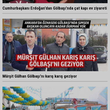
Cumhurbaşkanı Erdoğan'dan Gölbaşı'nda çat kapı ev ziyareti
Mürşit Gülhan Gölbaşı'nı karış karış geziyor