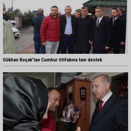
Gökhan Koçak'tan Cumhur ittifakına tam destek