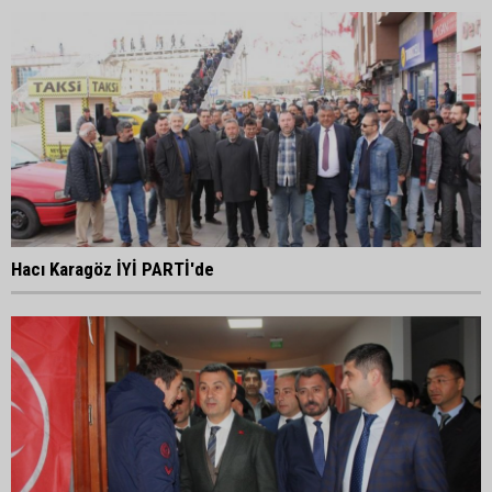
Hacı Karagöz İYİ PARTİ'de