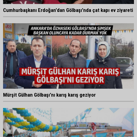
Cumhurbaşkanı Erdoğan'dan Gölbaşı'nda çat kapı ev ziyareti
Mürşit Gülhan Gölbaşı'nı karış karış geziyor