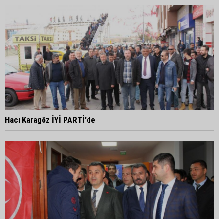
Hacı Karagöz İYİ PARTİ'de