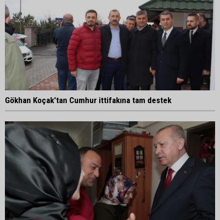
Gökhan Koçak'tan Cumhur ittifakına tam destek