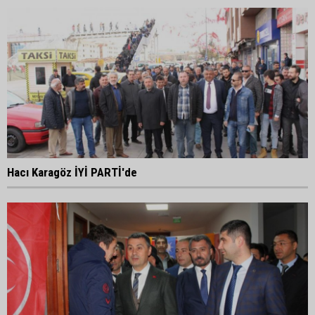
Hacı Karagöz İYİ PARTİ'de