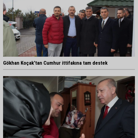
Gökhan Koçak'tan Cumhur ittifakına tam destek