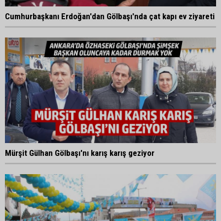
Cumhurbaşkanı Erdoğan'dan Gölbaşı'nda çat kapı ev ziyareti
Mürşit Gülhan Gölbaşı'nı karış karış geziyor