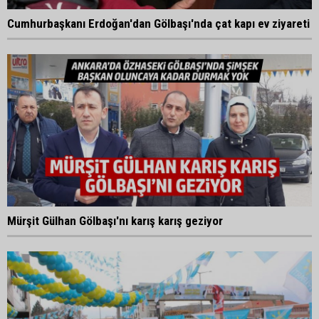
Cumhurbaşkanı Erdoğan'dan Gölbaşı'nda çat kapı ev ziyareti
Mürşit Gülhan Gölbaşı'nı karış karış geziyor