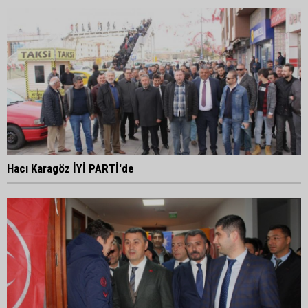
Hacı Karagöz İYİ PARTİ'de