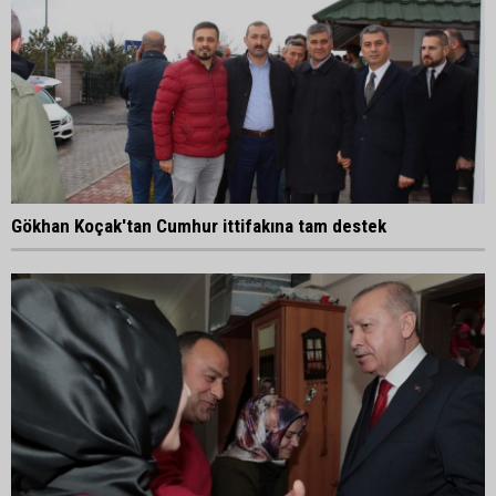
Gökhan Koçak'tan Cumhur ittifakına tam destek