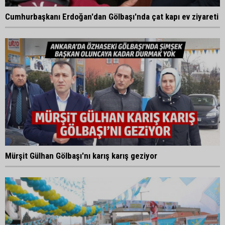
Cumhurbaşkanı Erdoğan'dan Gölbaşı'nda çat kapı ev ziyareti
Mürşit Gülhan Gölbaşı'nı karış karış geziyor