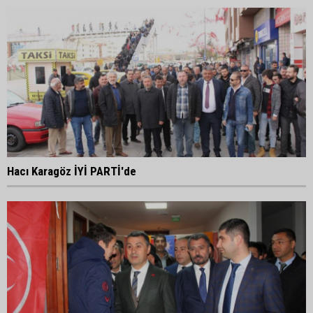
Hacı Karagöz İYİ PARTİ'de