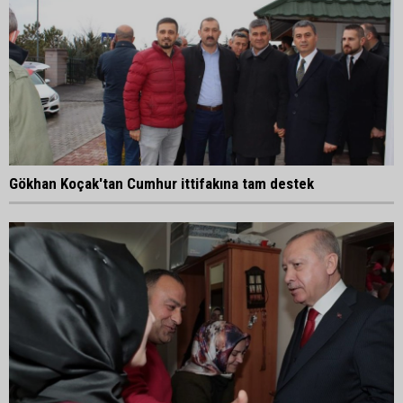
Gökhan Koçak'tan Cumhur ittifakına tam destek