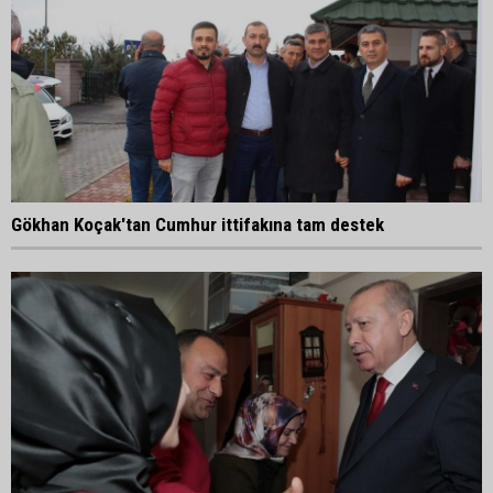
Gökhan Koçak'tan Cumhur ittifakına tam destek