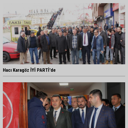
Hacı Karagöz İYİ PARTİ'de