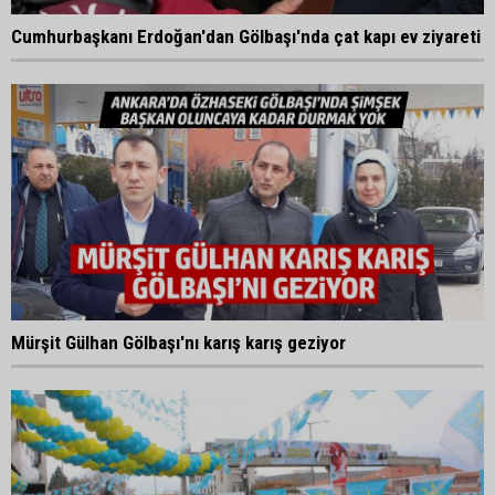
Cumhurbaşkanı Erdoğan'dan Gölbaşı'nda çat kapı ev ziyareti
Mürşit Gülhan Gölbaşı'nı karış karış geziyor