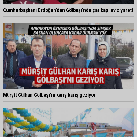
Cumhurbaşkanı Erdoğan'dan Gölbaşı'nda çat kapı ev ziyareti
Mürşit Gülhan Gölbaşı'nı karış karış geziyor