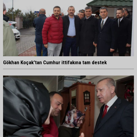
Gökhan Koçak'tan Cumhur ittifakına tam destek