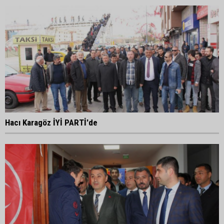
Hacı Karagöz İYİ PARTİ'de