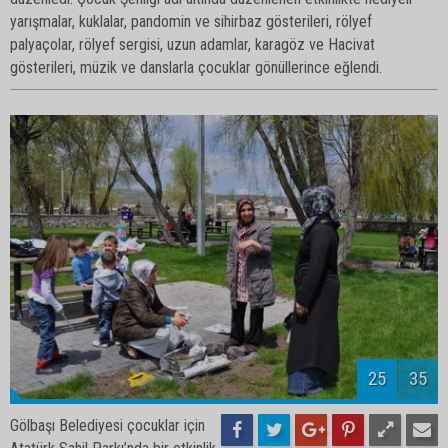
yarışmalar, kuklalar, pandomin ve sihirbaz gösterileri, rölyef
palyaçolar, rölyef sergisi, uzun adamlar, karagöz ve Hacivat
gösterileri, müzik ve danslarla çocuklar gönüllerince eğlendi.
27
35
Gölbaşı Belediyesi çocuklar için
Atatürk Sahil Parkı’nda bir etkinlik