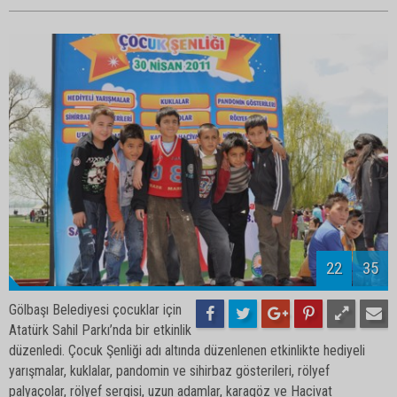
24
35
Gölbaşı Belediyesi çocuklar için
Atatürk Sahil Parkı’nda bir etkinlik
düzenledi. Çocuk Şenliği adı altında düzenlenen etkinlikte hediyeli
yarışmalar, kuklalar, pandomin ve sihirbaz gösterileri, rölyef
palyaçolar, rölyef sergisi, uzun adamlar, karagöz ve Hacivat