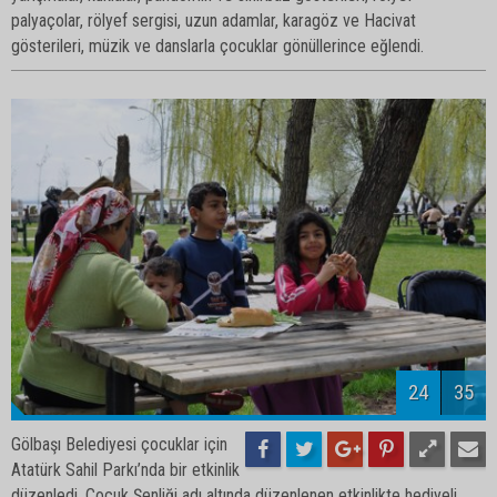
palyaçolar, rölyef sergisi, uzun adamlar, karagöz ve Hacivat
gösterileri, müzik ve danslarla çocuklar gönüllerince eğlendi.
26
35
Gölbaşı Belediyesi çocuklar için
Atatürk Sahil Parkı’nda bir etkinlik
düzenledi. Çocuk Şenliği adı altında düzenlenen etkinlikte hediyeli