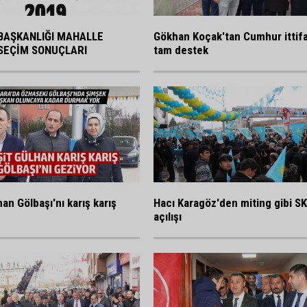
BAŞKANLIĞI MAHALLE
Gökhan Koçak'tan Cumhur ittif
SEÇİM SONUÇLARI
tam destek
an Gölbaşı'nı karış karış
Hacı Karagöz'den miting gibi S
açılışı