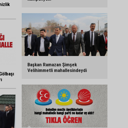
izlik
Başkan Ramazan Şimşek
Velihimmetli mahallesindeydi
Gölbaşı
ı