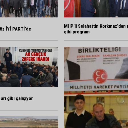
MHP'li Selahattin Korkmaz'dan 
öz İYİ PARTİ'de
gibi program
arı gibi çalışıyor