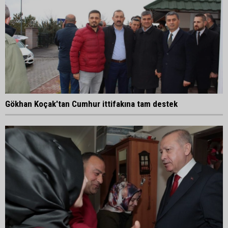
Gökhan Koçak'tan Cumhur ittifakına tam destek