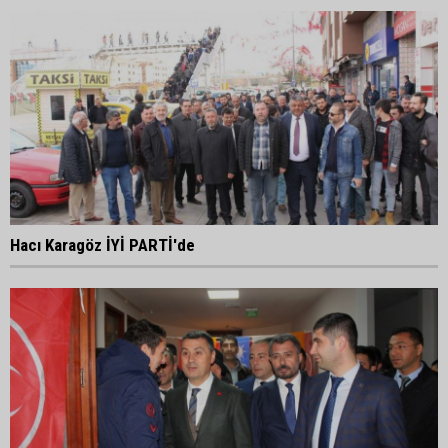
Hacı Karagöz İYİ PARTİ'de