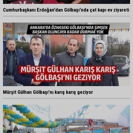
Cumhurbaşkanı Erdoğan'dan Gölbaşı'nda çat kapı ev ziyareti
Mürşit Gülhan Gölbaşı'nı karış karış geziyor