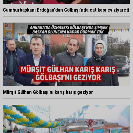
Cumhurbaşkanı Erdoğan'dan Gölbaşı'nda çat kapı ev ziyareti
Mürşit Gülhan Gölbaşı'nı karış karış geziyor