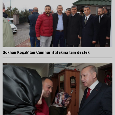
Gökhan Koçak'tan Cumhur ittifakına tam destek