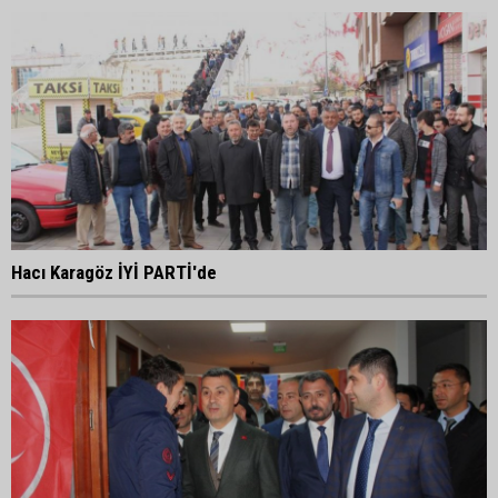
Hacı Karagöz İYİ PARTİ'de