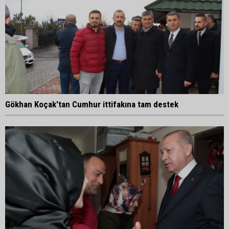
Gökhan Koçak'tan Cumhur ittifakına tam destek