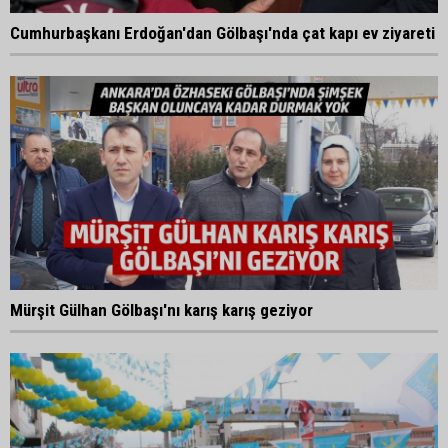
Cumhurbaşkanı Erdoğan'dan Gölbaşı'nda çat kapı ev ziyareti
Mürşit Gülhan Gölbaşı'nı karış karış geziyor