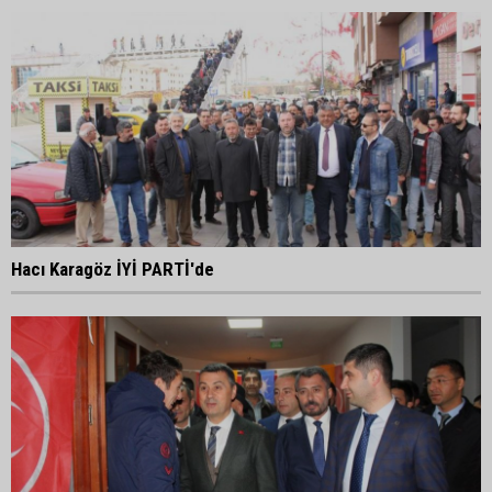
Hacı Karagöz İYİ PARTİ'de