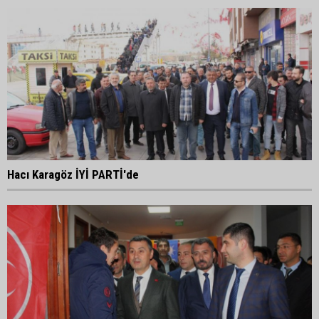
Hacı Karagöz İYİ PARTİ'de