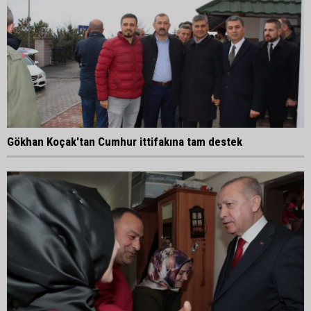
Gökhan Koçak'tan Cumhur ittifakına tam destek