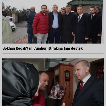
Gökhan Koçak'tan Cumhur ittifakına tam destek