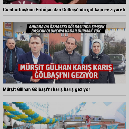
Cumhurbaşkanı Erdoğan'dan Gölbaşı'nda çat kapı ev ziyareti
Mürşit Gülhan Gölbaşı'nı karış karış geziyor