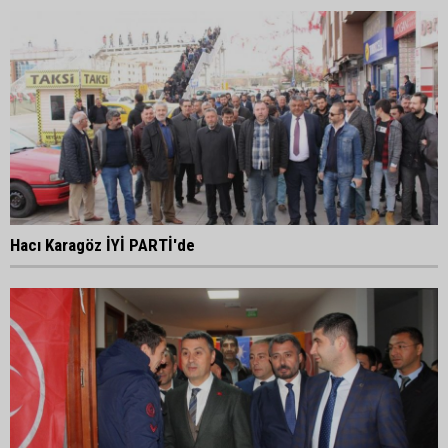
Hacı Karagöz İYİ PARTİ'de