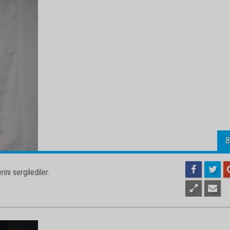
1
ini sergilediler.