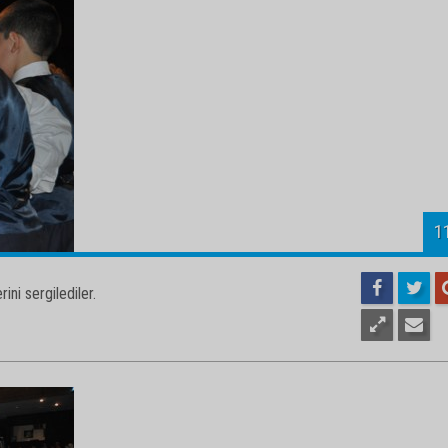
1
ini sergilediler.