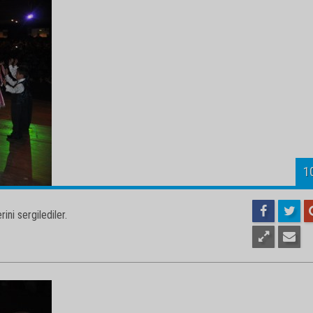
1
ini sergilediler.