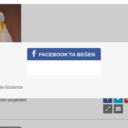
9
ini sergilediler.