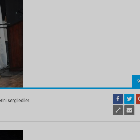
1
ini sergilediler.