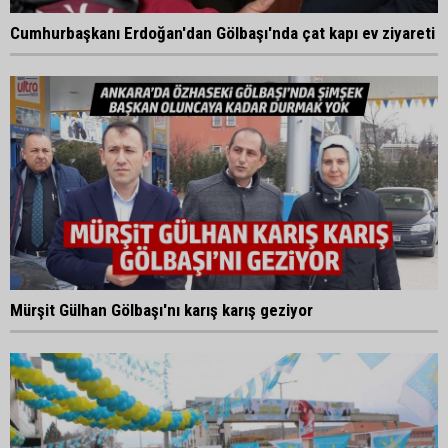
Cumhurbaşkanı Erdoğan'dan Gölbaşı'nda çat kapı ev ziyareti
Mürşit Gülhan Gölbaşı'nı karış karış geziyor