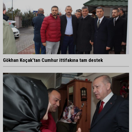
Gökhan Koçak'tan Cumhur ittifakına tam destek