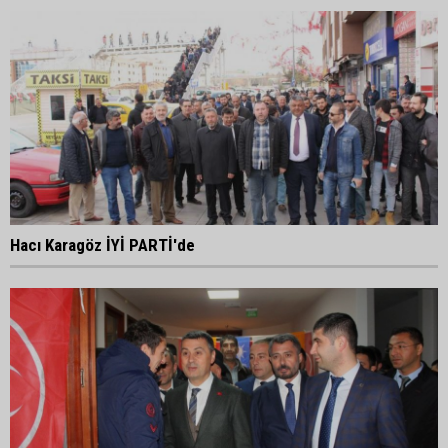
Hacı Karagöz İYİ PARTİ'de