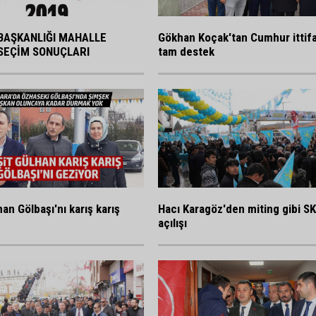
BAŞKANLIĞI MAHALLE
Gökhan Koçak'tan Cumhur ittif
SEÇİM SONUÇLARI
tam destek
an Gölbaşı'nı karış karış
Hacı Karagöz'den miting gibi S
açılışı