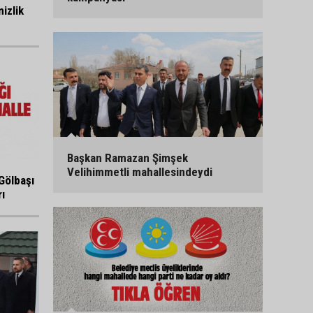
izlik
Başkan Ramazan Şimşek
Velihimmetli mahallesindeydi
Gölbaşı
ı