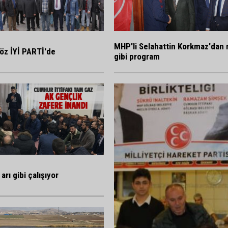
MHP'li Selahattin Korkmaz'dan 
öz İYİ PARTİ'de
gibi program
arı gibi çalışıyor