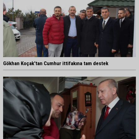
Gökhan Koçak'tan Cumhur ittifakına tam destek