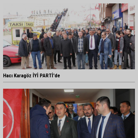
Hacı Karagöz İYİ PARTİ'de