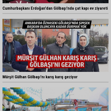
Cumhurbaşkanı Erdoğan'dan Gölbaşı'nda çat kapı ev ziyareti
Mürşit Gülhan Gölbaşı'nı karış karış geziyor