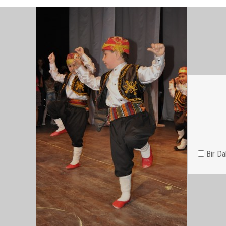
750 öğrencinin görev aldığı etkinlikte minikler hünerler