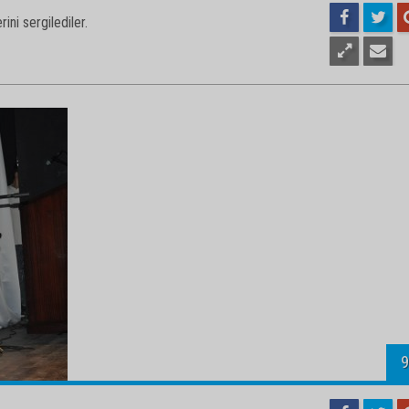
1
ini sergilediler.