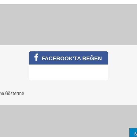
ini sergilediler.
8