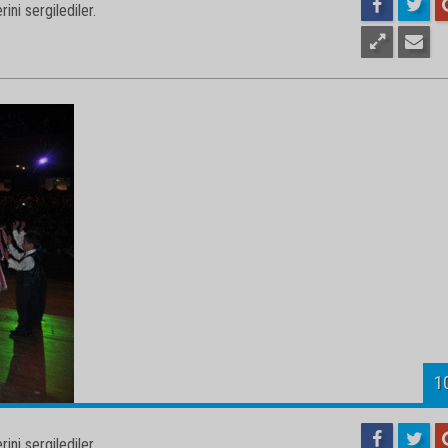
1
ini sergilediler.