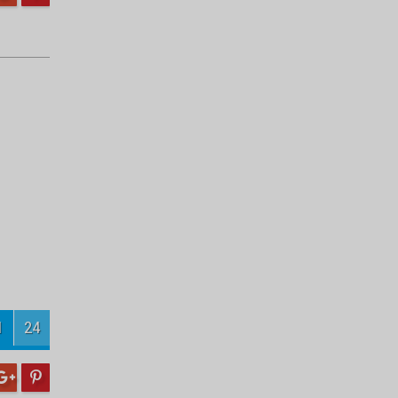
Turnuvanın şampiyonu
Velihimmetlispor
Engelli öğrencilerden örnek temizlik
kampanyası
3
24