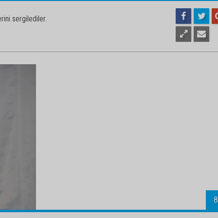
1
ini sergilediler.