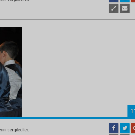
1
ini sergilediler.