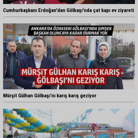
Cumhurbaşkanı Erdoğan'dan Gölbaşı'nda çat kapı ev ziyareti
Mürşit Gülhan Gölbaşı'nı karış karış geziyor