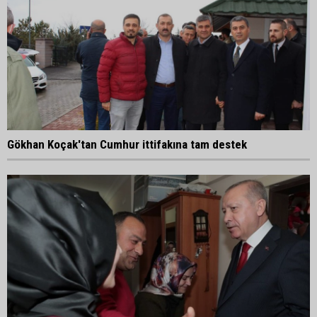
Gökhan Koçak'tan Cumhur ittifakına tam destek