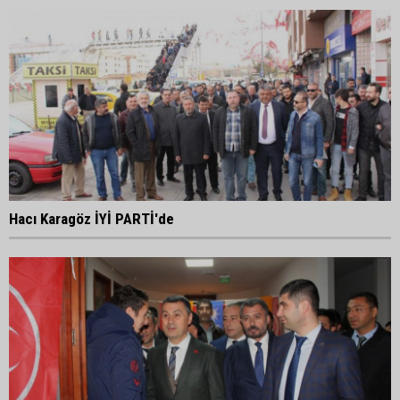
Hacı Karagöz İYİ PARTİ'de