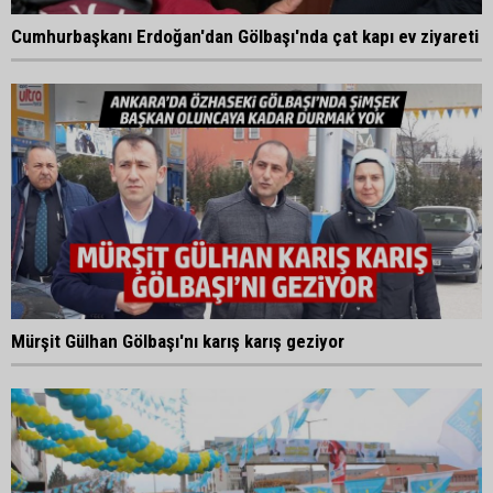
Cumhurbaşkanı Erdoğan'dan Gölbaşı'nda çat kapı ev ziyareti
Mürşit Gülhan Gölbaşı'nı karış karış geziyor