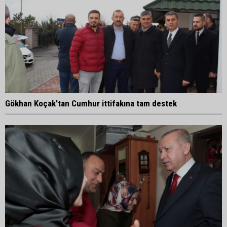
Gökhan Koçak'tan Cumhur ittifakına tam destek