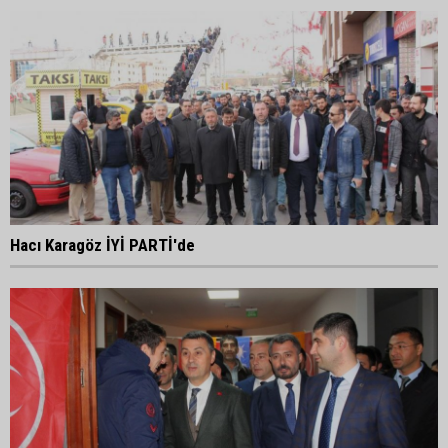
Hacı Karagöz İYİ PARTİ'de