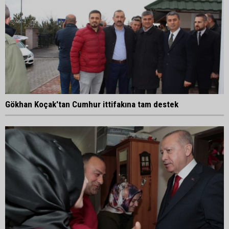
Gökhan Koçak'tan Cumhur ittifakına tam destek