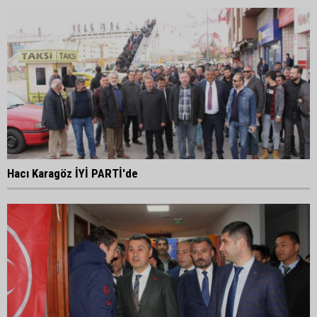
Hacı Karagöz İYİ PARTİ'de