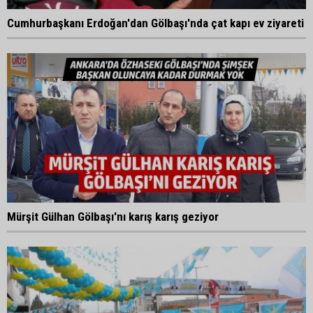
Cumhurbaşkanı Erdoğan'dan Gölbaşı'nda çat kapı ev ziyareti
Mürşit Gülhan Gölbaşı'nı karış karış geziyor