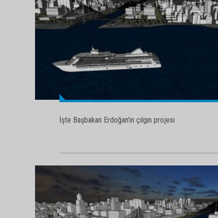
İşte Başbakan Erdoğan'ın çılgın projesi