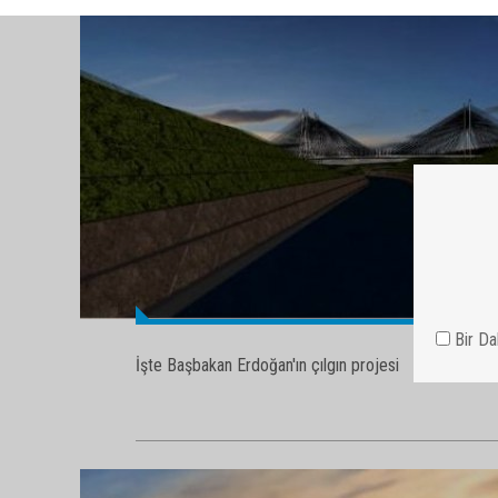
İşte Başbakan Erdoğan'ın çılgın projesi