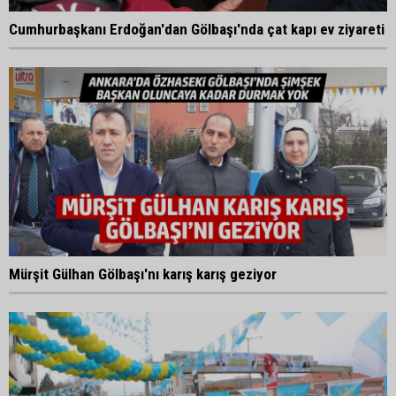
Cumhurbaşkanı Erdoğan'dan Gölbaşı'nda çat kapı ev ziyareti
Mürşit Gülhan Gölbaşı'nı karış karış geziyor