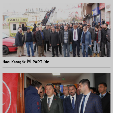
Hacı Karagöz İYİ PARTİ'de