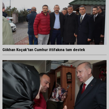
Gökhan Koçak'tan Cumhur ittifakına tam destek