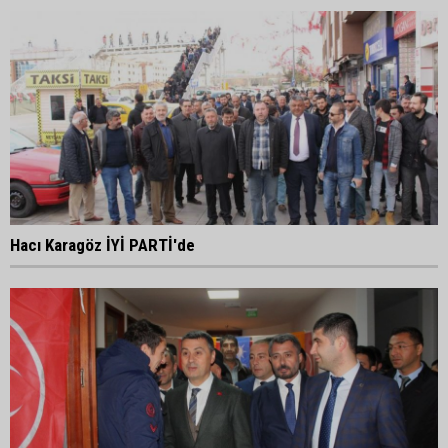
Hacı Karagöz İYİ PARTİ'de