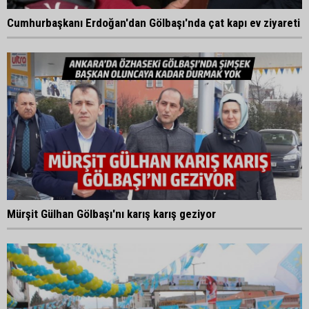
Cumhurbaşkanı Erdoğan'dan Gölbaşı'nda çat kapı ev ziyareti
Mürşit Gülhan Gölbaşı'nı karış karış geziyor