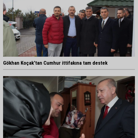
Gökhan Koçak'tan Cumhur ittifakına tam destek