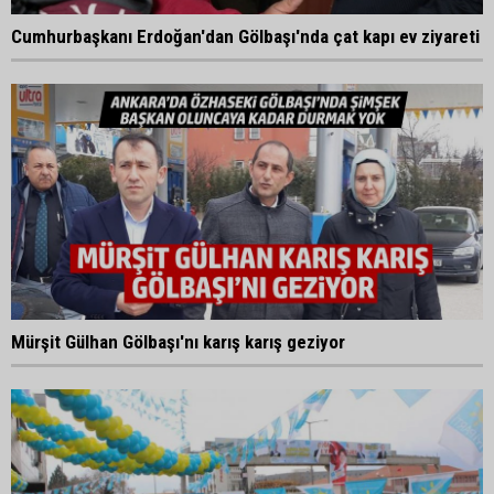
Cumhurbaşkanı Erdoğan'dan Gölbaşı'nda çat kapı ev ziyareti
Mürşit Gülhan Gölbaşı'nı karış karış geziyor