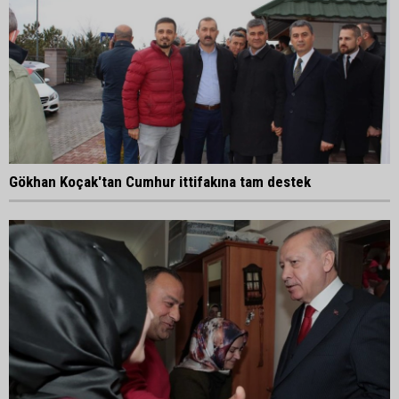
Gökhan Koçak'tan Cumhur ittifakına tam destek