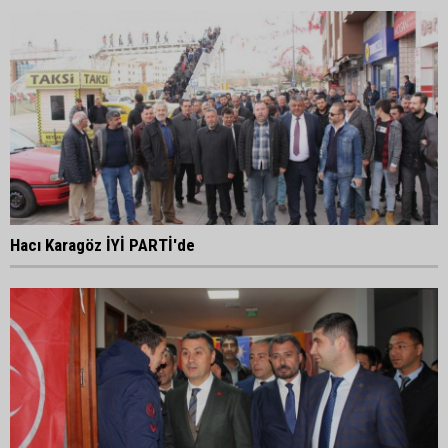
Hacı Karagöz İYİ PARTİ'de