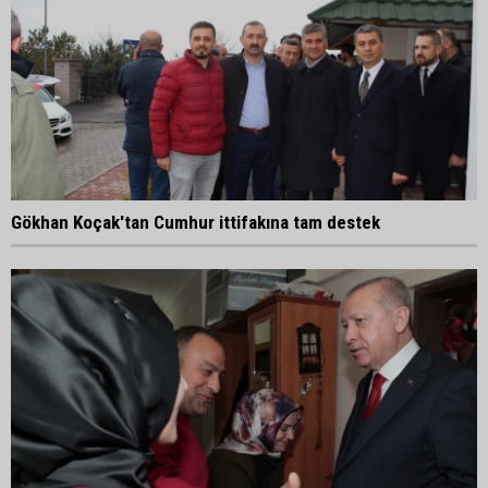
Gökhan Koçak'tan Cumhur ittifakına tam destek