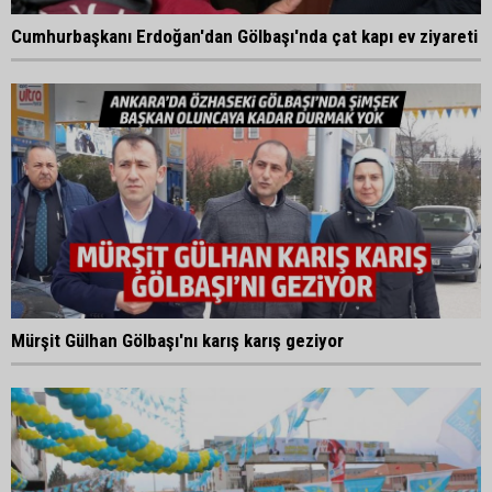
Cumhurbaşkanı Erdoğan'dan Gölbaşı'nda çat kapı ev ziyareti
Mürşit Gülhan Gölbaşı'nı karış karış geziyor