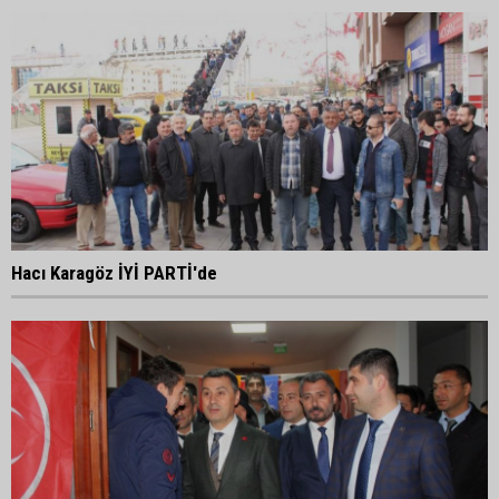
Hacı Karagöz İYİ PARTİ'de