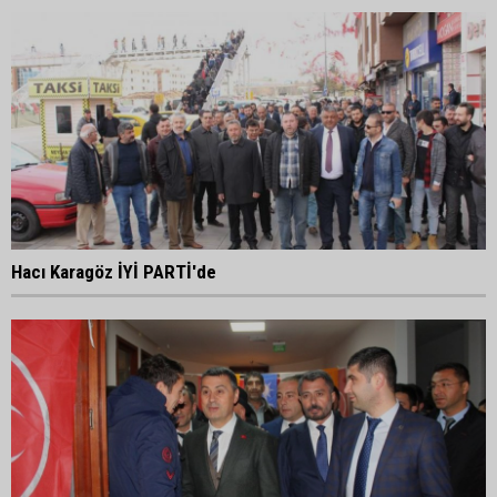
Hacı Karagöz İYİ PARTİ'de