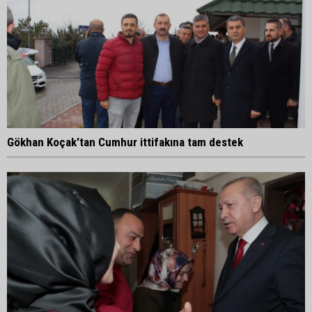
Gökhan Koçak'tan Cumhur ittifakına tam destek