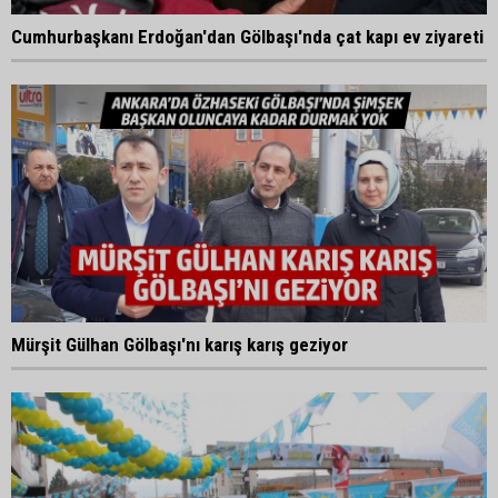
Cumhurbaşkanı Erdoğan'dan Gölbaşı'nda çat kapı ev ziyareti
Mürşit Gülhan Gölbaşı'nı karış karış geziyor