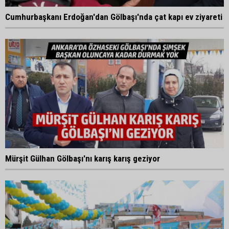
Cumhurbaşkanı Erdoğan'dan Gölbaşı'nda çat kapı ev ziyareti
Mürşit Gülhan Gölbaşı'nı karış karış geziyor