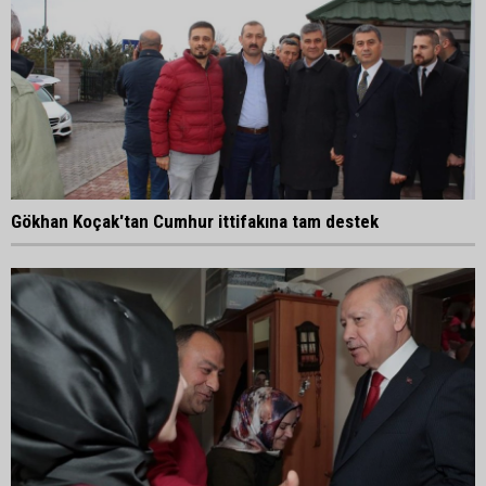
Gökhan Koçak'tan Cumhur ittifakına tam destek