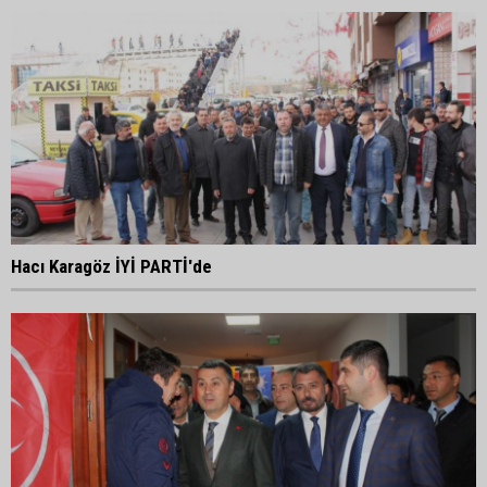
Hacı Karagöz İYİ PARTİ'de