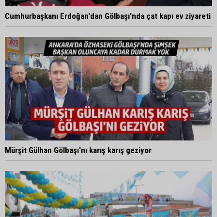
Cumhurbaşkanı Erdoğan'dan Gölbaşı'nda çat kapı ev ziyareti
Mürşit Gülhan Gölbaşı'nı karış karış geziyor