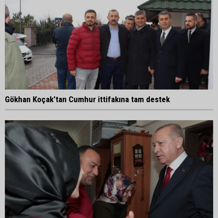
Gökhan Koçak'tan Cumhur ittifakına tam destek