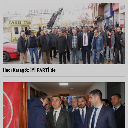
Hacı Karagöz İYİ PARTİ'de