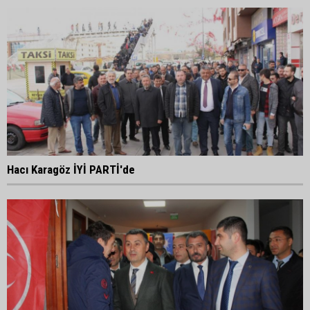
Hacı Karagöz İYİ PARTİ'de