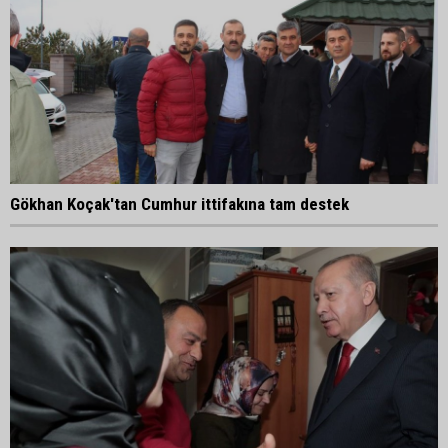
Gökhan Koçak'tan Cumhur ittifakına tam destek