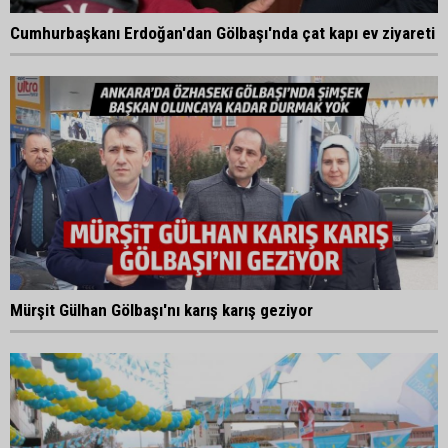
Cumhurbaşkanı Erdoğan'dan Gölbaşı'nda çat kapı ev ziyareti
Mürşit Gülhan Gölbaşı'nı karış karış geziyor