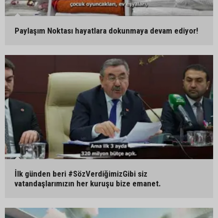
Paylaşım Noktası hayatlara dokunmaya devam ediyor!
İlk günden beri #SözVerdiğimizGibi siz
vatandaşlarımızın her kuruşu bize emanet.