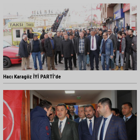
Hacı Karagöz İYİ PARTİ'de