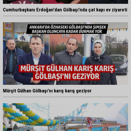
Cumhurbaşkanı Erdoğan'dan Gölbaşı'nda çat kapı ev ziyareti
Mürşit Gülhan Gölbaşı'nı karış karış geziyor