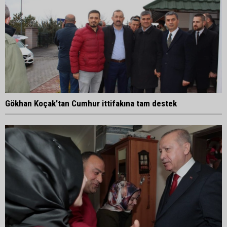
Gökhan Koçak'tan Cumhur ittifakına tam destek