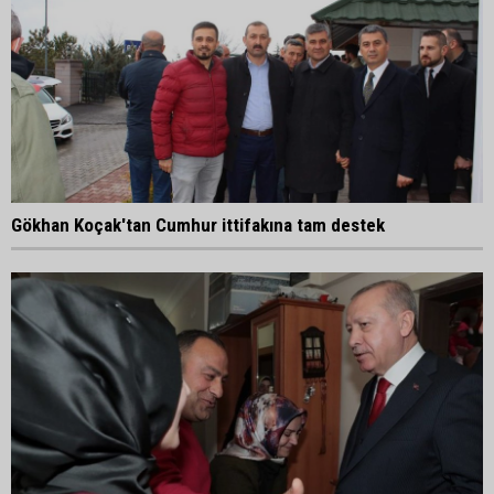
Gökhan Koçak'tan Cumhur ittifakına tam destek