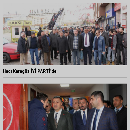
Hacı Karagöz İYİ PARTİ'de