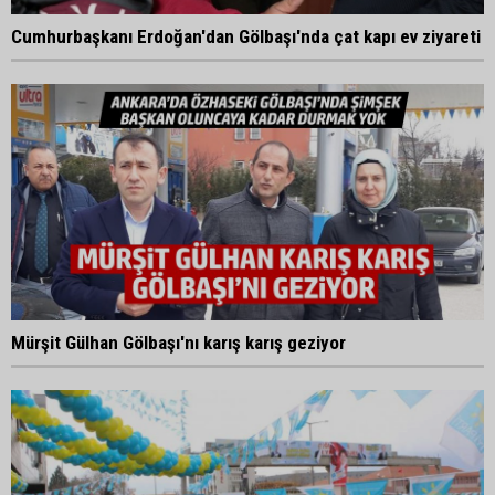
Cumhurbaşkanı Erdoğan'dan Gölbaşı'nda çat kapı ev ziyareti
Mürşit Gülhan Gölbaşı'nı karış karış geziyor