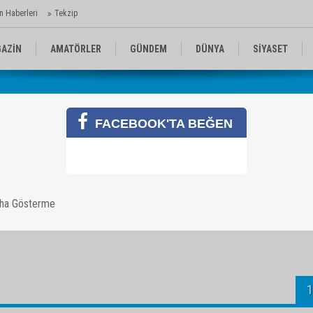
n Haberleri
Tekzip
AZİN
AMATÖRLER
GÜNDEM
DÜNYA
SİYASET
EN KOMİKLER
MEDYA
TEKNOLOJİ
FACEBOOK'TA BEĞEN
üm
aha Gösterme