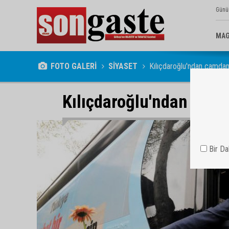
Günü
MAG
FOTO GALERİ
SİYASET
Kılıçdaroğlu'ndan camd
Kılıçdaroğlu'ndan ca
Bir D