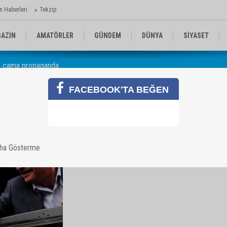
n Haberleri
Tekzip
AZİN
AMATÖRLER
GÜNDEM
DÜNYA
SİYASET
an cama propaganda
EN KOMİKLER
MEDYA
TEKNOLOJİ
FACEBOOK'TA BEĞEN
mdan cama propaganda
aha Gösterme