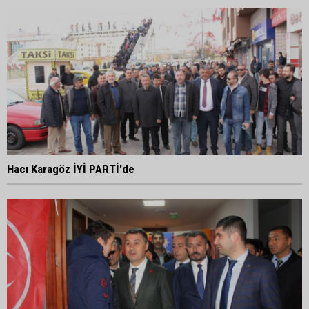
Hacı Karagöz İYİ PARTİ'de