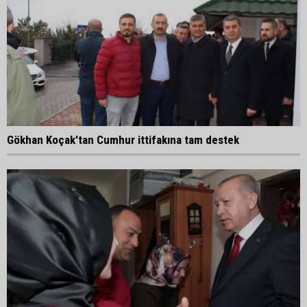
Gökhan Koçak'tan Cumhur ittifakına tam destek