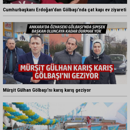
Cumhurbaşkanı Erdoğan'dan Gölbaşı'nda çat kapı ev ziyareti
Mürşit Gülhan Gölbaşı'nı karış karış geziyor